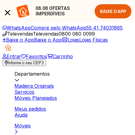
08.08 OFERTAS 
BAIXE O APP
IMPERDÍVEIS
WhatsApp
Compre pelo WhatsApp
55 41 74031865
Televendas
Televendas
0800 080 0099
Baixe o App
Baixe o App
Lojas
Lojas Físicas
Entrar
Favoritos
Carrinho
Informe o seu CEP
Departamentos
Madeira Originals
Serviços
Móveis Planejados
Meus pedidos
Ajuda
Móveis