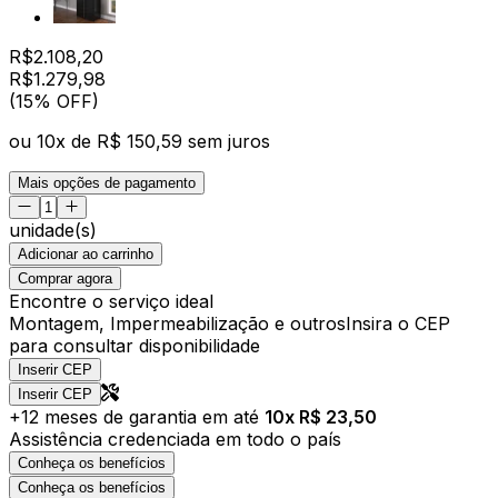
R$
2.108,20
R$
1.279
,
98
(15% OFF)
ou
10
x de
R$ 150,59
sem juros
Mais opções de pagamento
unidade(s)
Adicionar ao carrinho
Comprar agora
Encontre o serviço ideal
Montagem, Impermeabilização e outros
Insira o CEP
para consultar disponibilidade
Inserir CEP
Inserir CEP
+
12
meses de garantia em até
10
x R$
23,50
Assistência credenciada em todo o país
Conheça os benefícios
Conheça os benefícios