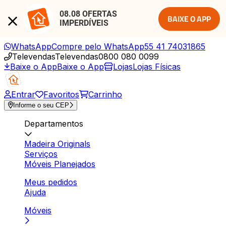
08.08 OFERTAS 
BAIXE O APP
IMPERDÍVEIS
WhatsApp
Compre pelo WhatsApp
55 41 74031865
Televendas
Televendas
0800 080 0099
Baixe o App
Baixe o App
Lojas
Lojas Físicas
Entrar
Favoritos
Carrinho
Informe o seu CEP
Departamentos
Madeira Originals
Serviços
Móveis Planejados
Meus pedidos
Ajuda
Móveis