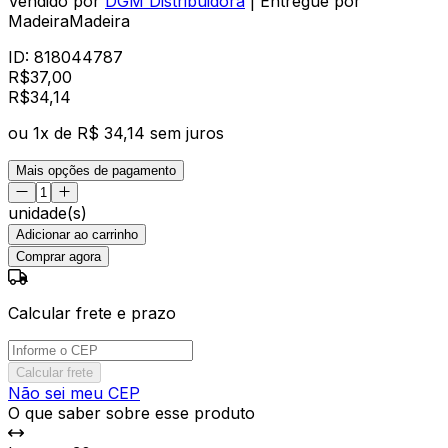
Vendido por
DGM Distribuidora
| Entregue por
MadeiraMadeira
ID:
818044787
R$
37,00
R$
34
,
14
ou
1
x de
R$ 34,14
sem juros
Mais opções de pagamento
unidade(s)
Adicionar ao carrinho
Comprar agora
Calcular frete e prazo
Calcular frete
Não sei meu CEP
O que saber sobre esse produto