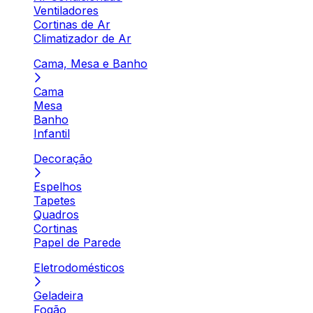
Ventiladores
Cortinas de Ar
Climatizador de Ar
Cama, Mesa e Banho
Cama
Mesa
Banho
Infantil
Decoração
Espelhos
Tapetes
Quadros
Cortinas
Papel de Parede
Eletrodomésticos
Geladeira
Fogão