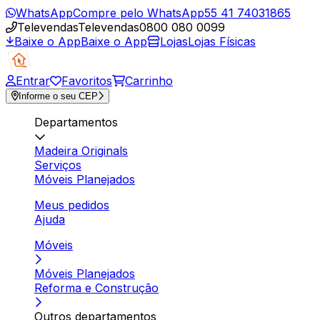
WhatsApp
Compre pelo WhatsApp
55 41 74031865
Televendas
Televendas
0800 080 0099
Baixe o App
Baixe o App
Lojas
Lojas Físicas
Entrar
Favoritos
Carrinho
Informe o seu CEP
Departamentos
Madeira Originals
Serviços
Móveis Planejados
Meus pedidos
Ajuda
Móveis
Móveis Planejados
Reforma e Construção
Outros departamentos