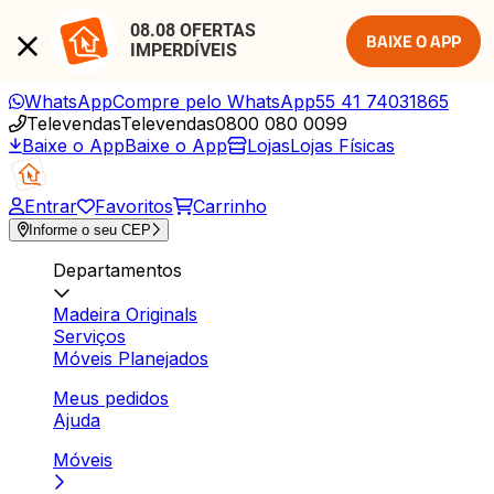
08.08 OFERTAS 
BAIXE O APP
IMPERDÍVEIS
WhatsApp
Compre pelo WhatsApp
55 41 74031865
Televendas
Televendas
0800 080 0099
Baixe o App
Baixe o App
Lojas
Lojas Físicas
Entrar
Favoritos
Carrinho
Informe o seu CEP
Departamentos
Madeira Originals
Serviços
Móveis Planejados
Meus pedidos
Ajuda
Móveis