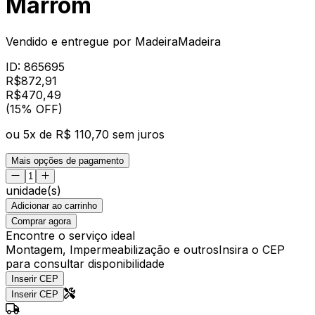
Marrom
Vendido e entregue por
MadeiraMadeira
ID:
865695
R$
872,91
R$
470
,
49
(15% OFF)
ou
5
x de
R$ 110,70
sem juros
Mais opções de pagamento
unidade(s)
Adicionar ao carrinho
Comprar agora
Encontre o serviço ideal
Montagem, Impermeabilização e outros
Insira o CEP
para consultar disponibilidade
Inserir CEP
Inserir CEP