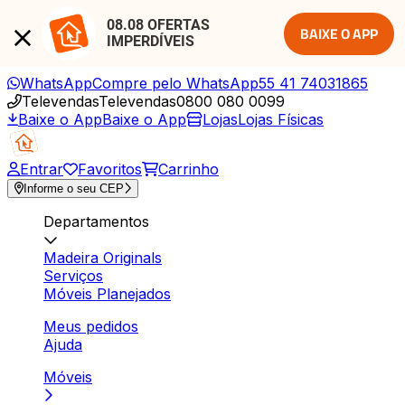
08.08 OFERTAS 
BAIXE O APP
IMPERDÍVEIS
WhatsApp
Compre pelo WhatsApp
55 41 74031865
Televendas
Televendas
0800 080 0099
Baixe o App
Baixe o App
Lojas
Lojas Físicas
Entrar
Favoritos
Carrinho
Informe o seu CEP
Departamentos
Madeira Originals
Serviços
Móveis Planejados
Meus pedidos
Ajuda
Móveis