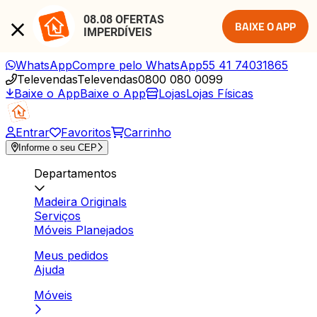
08.08 OFERTAS 
BAIXE O APP
IMPERDÍVEIS
WhatsApp
Compre pelo WhatsApp
55 41 74031865
Televendas
Televendas
0800 080 0099
Baixe o App
Baixe o App
Lojas
Lojas Físicas
Entrar
Favoritos
Carrinho
Informe o seu CEP
Departamentos
Madeira Originals
Serviços
Móveis Planejados
Meus pedidos
Ajuda
Móveis