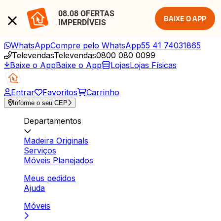
08.08 OFERTAS 
BAIXE O APP
IMPERDÍVEIS
WhatsApp
Compre pelo WhatsApp
55 41 74031865
Televendas
Televendas
0800 080 0099
Baixe o App
Baixe o App
Lojas
Lojas Físicas
Entrar
Favoritos
Carrinho
Informe o seu CEP
Departamentos
Madeira Originals
Serviços
Móveis Planejados
Meus pedidos
Ajuda
Móveis