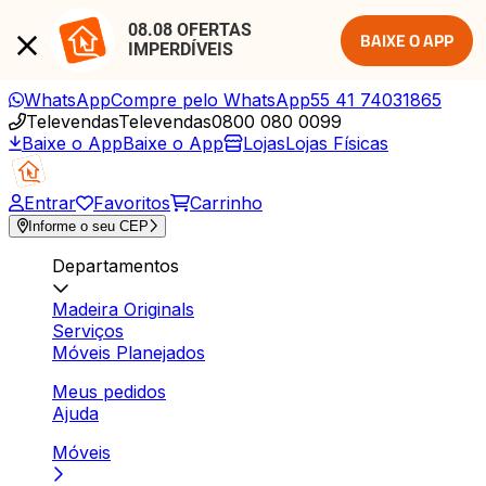
08.08 OFERTAS 
BAIXE O APP
IMPERDÍVEIS
WhatsApp
Compre pelo WhatsApp
55 41 74031865
Televendas
Televendas
0800 080 0099
Baixe o App
Baixe o App
Lojas
Lojas Físicas
Entrar
Favoritos
Carrinho
Informe o seu CEP
Departamentos
Madeira Originals
Serviços
Móveis Planejados
Meus pedidos
Ajuda
Móveis