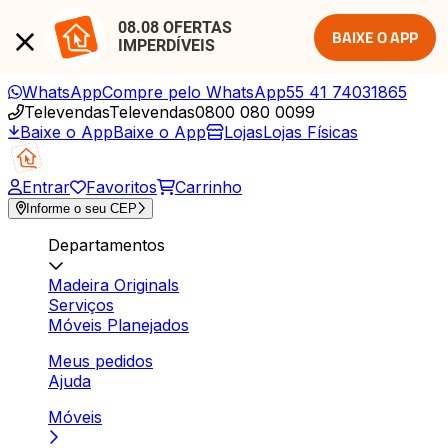
08.08 OFERTAS 
BAIXE O APP
IMPERDÍVEIS
WhatsApp
Compre pelo WhatsApp
55 41 74031865
Televendas
Televendas
0800 080 0099
Baixe o App
Baixe o App
Lojas
Lojas Físicas
Entrar
Favoritos
Carrinho
Informe o seu CEP
Departamentos
Madeira Originals
Serviços
Móveis Planejados
Meus pedidos
Ajuda
Móveis