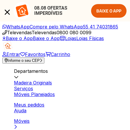
08.08 OFERTAS 
BAIXE O APP
IMPERDÍVEIS
WhatsApp
Compre pelo WhatsApp
55 41 74031865
Televendas
Televendas
0800 080 0099
Baixe o App
Baixe o App
Lojas
Lojas Físicas
Entrar
Favoritos
Carrinho
Informe o seu CEP
Departamentos
Madeira Originals
Serviços
Móveis Planejados
Meus pedidos
Ajuda
Móveis