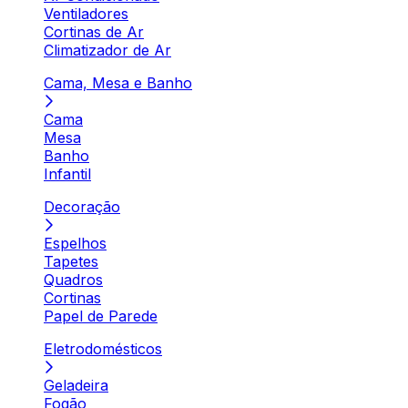
Ventiladores
Cortinas de Ar
Climatizador de Ar
Cama, Mesa e Banho
Cama
Mesa
Banho
Infantil
Decoração
Espelhos
Tapetes
Quadros
Cortinas
Papel de Parede
Eletrodomésticos
Geladeira
Fogão