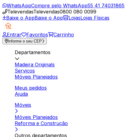
WhatsApp
Compre pelo WhatsApp
55 41 74031865
Televendas
Televendas
0800 080 0099
Baixe o App
Baixe o App
Lojas
Lojas Físicas
Entrar
Favoritos
Carrinho
Informe o seu CEP
Departamentos
Madeira Originals
Serviços
Móveis Planejados
Meus pedidos
Ajuda
Móveis
Móveis Planejados
Reforma e Construção
Outros departamentos