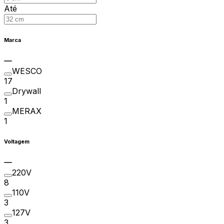
Até
Marca
WESCO
17
Drywall
1
MERAX
1
Voltagem
220V
8
110V
3
127V
3