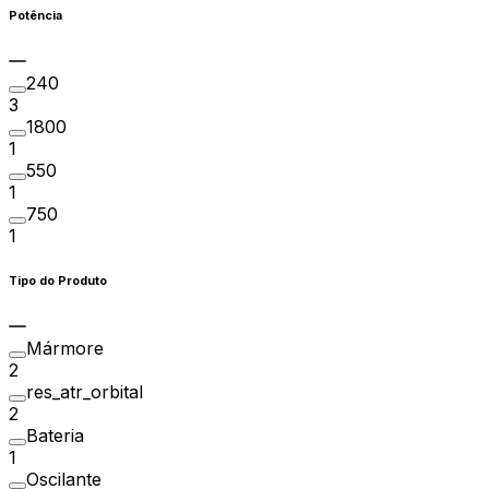
Potência
240
3
1800
1
550
1
750
1
Tipo do Produto
Mármore
2
res_atr_orbital
2
Bateria
1
Oscilante