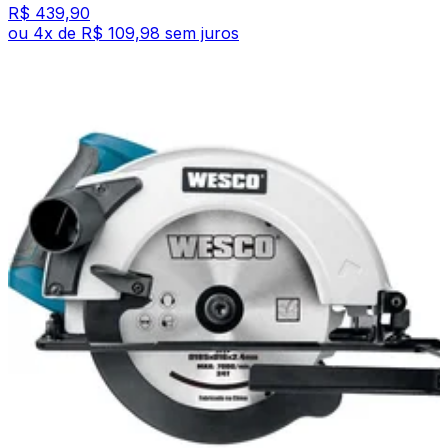
R$ 439,90
ou
4
x de
R$ 109,98
sem juros