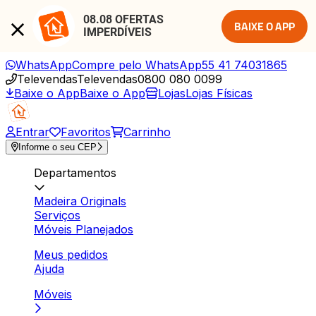
08.08 OFERTAS 
BAIXE O APP
IMPERDÍVEIS
WhatsApp
Compre pelo WhatsApp
55 41 74031865
Televendas
Televendas
0800 080 0099
Baixe o App
Baixe o App
Lojas
Lojas Físicas
Entrar
Favoritos
Carrinho
Informe o seu CEP
Departamentos
Madeira Originals
Serviços
Móveis Planejados
Meus pedidos
Ajuda
Móveis