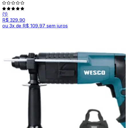
(1)
R$ 329,90
ou
3
x de
R$ 109,97
sem juros