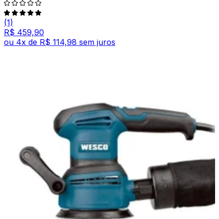
(1)
R$ 459,90
ou
4
x de
R$ 114,98
sem juros