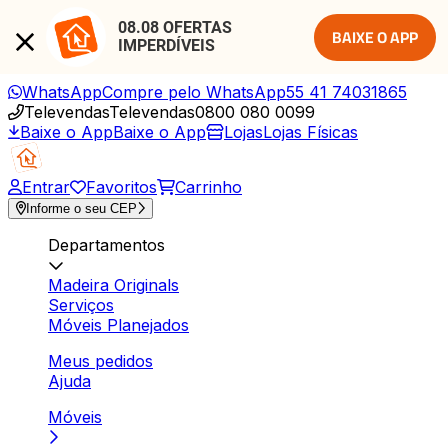
08.08 OFERTAS 
BAIXE O APP
IMPERDÍVEIS
WhatsApp
Compre pelo WhatsApp
55 41 74031865
Televendas
Televendas
0800 080 0099
Baixe o App
Baixe o App
Lojas
Lojas Físicas
Entrar
Favoritos
Carrinho
Informe o seu CEP
Departamentos
Madeira Originals
Serviços
Móveis Planejados
Meus pedidos
Ajuda
Móveis