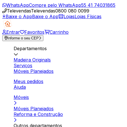
WhatsApp
Compre pelo WhatsApp
55 41 74031865
Televendas
Televendas
0800 080 0099
Baixe o App
Baixe o App
Lojas
Lojas Físicas
Entrar
Favoritos
Carrinho
Informe o seu CEP
Departamentos
Madeira Originals
Serviços
Móveis Planejados
Meus pedidos
Ajuda
Móveis
Móveis Planejados
Reforma e Construção
Outros departamentos