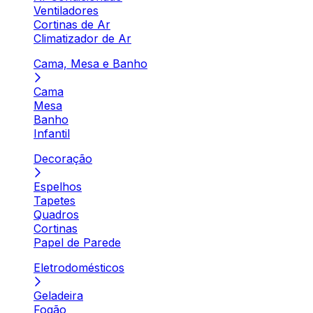
Ventiladores
Cortinas de Ar
Climatizador de Ar
Cama, Mesa e Banho
Cama
Mesa
Banho
Infantil
Decoração
Espelhos
Tapetes
Quadros
Cortinas
Papel de Parede
Eletrodomésticos
Geladeira
Fogão