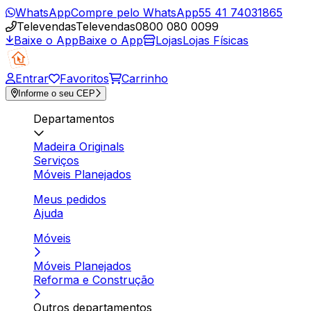
WhatsApp
Compre pelo WhatsApp
55 41 74031865
Televendas
Televendas
0800 080 0099
Baixe o App
Baixe o App
Lojas
Lojas Físicas
Entrar
Favoritos
Carrinho
Informe o seu CEP
Departamentos
Madeira Originals
Serviços
Móveis Planejados
Meus pedidos
Ajuda
Móveis
Móveis Planejados
Reforma e Construção
Outros departamentos