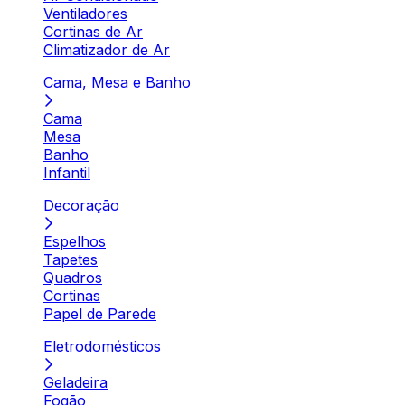
Ventiladores
Cortinas de Ar
Climatizador de Ar
Cama, Mesa e Banho
Cama
Mesa
Banho
Infantil
Decoração
Espelhos
Tapetes
Quadros
Cortinas
Papel de Parede
Eletrodomésticos
Geladeira
Fogão