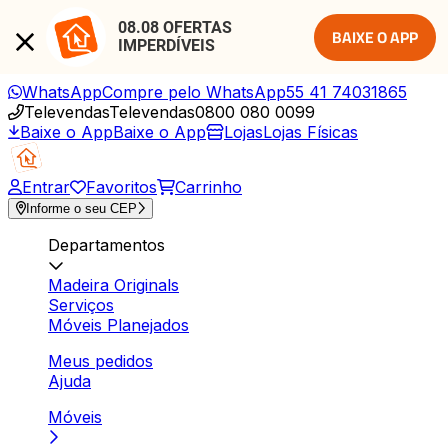
08.08 OFERTAS 
BAIXE O APP
IMPERDÍVEIS
WhatsApp
Compre pelo WhatsApp
55 41 74031865
Televendas
Televendas
0800 080 0099
Baixe o App
Baixe o App
Lojas
Lojas Físicas
Entrar
Favoritos
Carrinho
Informe o seu CEP
Departamentos
Madeira Originals
Serviços
Móveis Planejados
Meus pedidos
Ajuda
Móveis