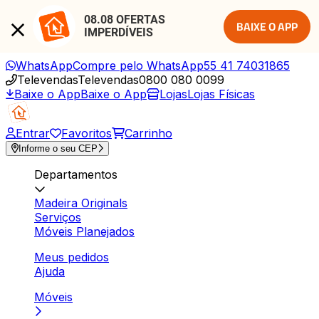
08.08 OFERTAS 
BAIXE O APP
IMPERDÍVEIS
WhatsApp
Compre pelo WhatsApp
55 41 74031865
Televendas
Televendas
0800 080 0099
Baixe o App
Baixe o App
Lojas
Lojas Físicas
Entrar
Favoritos
Carrinho
Informe o seu CEP
Departamentos
Madeira Originals
Serviços
Móveis Planejados
Meus pedidos
Ajuda
Móveis