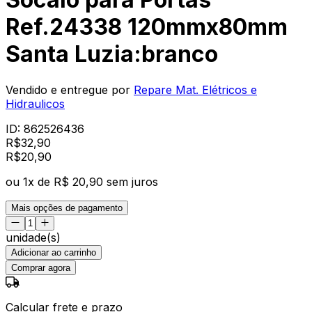
Ref.24338 120mmx80mm
Santa Luzia:branco
Vendido e entregue por
Repare Mat. Elétricos e
Hidraulicos
ID:
862526436
R$
32,90
R$
20
,
90
ou
1
x de
R$ 20,90
sem juros
Mais opções de pagamento
unidade(s)
Adicionar ao carrinho
Comprar agora
Calcular frete e prazo