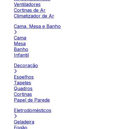
Ventiladores
Cortinas de Ar
Climatizador de Ar
Cama, Mesa e Banho
Cama
Mesa
Banho
Infantil
Decoração
Espelhos
Tapetes
Quadros
Cortinas
Papel de Parede
Eletrodomésticos
Geladeira
Fogão