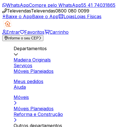
WhatsApp
Compre pelo WhatsApp
55 41 74031865
Televendas
Televendas
0800 080 0099
Baixe o App
Baixe o App
Lojas
Lojas Físicas
Entrar
Favoritos
Carrinho
Informe o seu CEP
Departamentos
Madeira Originals
Serviços
Móveis Planejados
Meus pedidos
Ajuda
Móveis
Móveis Planejados
Reforma e Construção
Outros departamentos