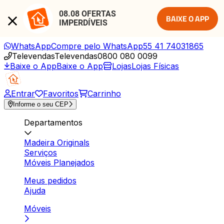
08.08 OFERTAS 
BAIXE O APP
IMPERDÍVEIS
WhatsApp
Compre pelo WhatsApp
55 41 74031865
Televendas
Televendas
0800 080 0099
Baixe o App
Baixe o App
Lojas
Lojas Físicas
Entrar
Favoritos
Carrinho
Informe o seu CEP
Departamentos
Madeira Originals
Serviços
Móveis Planejados
Meus pedidos
Ajuda
Móveis