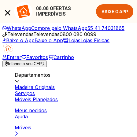
08.08 OFERTAS 
BAIXE O APP
IMPERDÍVEIS
WhatsApp
Compre pelo WhatsApp
55 41 74031865
Televendas
Televendas
0800 080 0099
Baixe o App
Baixe o App
Lojas
Lojas Físicas
Entrar
Favoritos
Carrinho
Informe o seu CEP
Departamentos
Madeira Originals
Serviços
Móveis Planejados
Meus pedidos
Ajuda
Móveis