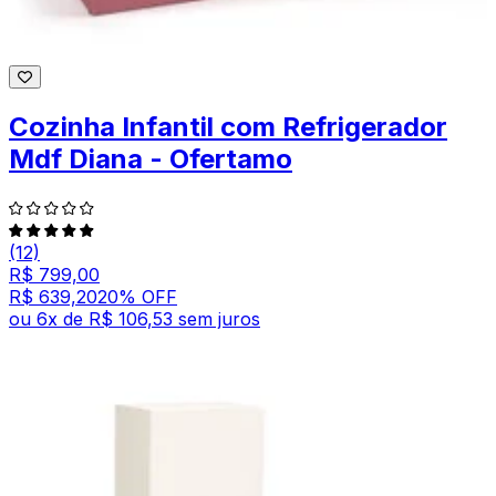
Cozinha Infantil com Refrigerador
Mdf Diana - Ofertamo
(12)
R$ 799,00
R$ 639,20
20
% OFF
ou
6
x de
R$ 106,53
sem juros