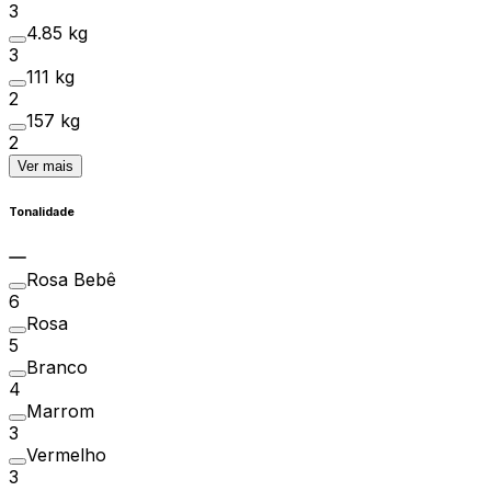
3
4.85 kg
3
111 kg
2
157 kg
2
Ver mais
Tonalidade
Rosa Bebê
6
Rosa
5
Branco
4
Marrom
3
Vermelho
3