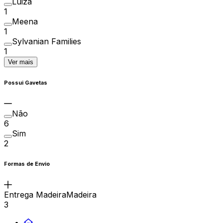
Luiza
1
Meena
1
Sylvanian Families
1
Ver mais
Possui Gavetas
Não
6
Sim
2
Formas de Envio
Entrega MadeiraMadeira
3