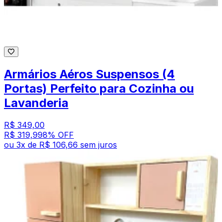
Armários Aéros Suspensos (4
Portas) Perfeito para Cozinha ou
Lavanderia
R$ 349,00
R$ 319,99
8
% OFF
ou
3
x de
R$ 106,66
sem juros