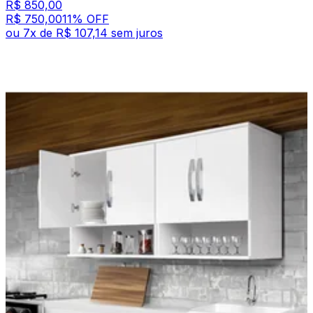
R$ 850,00
R$ 750,00
11
% OFF
ou
7
x de
R$ 107,14
sem juros