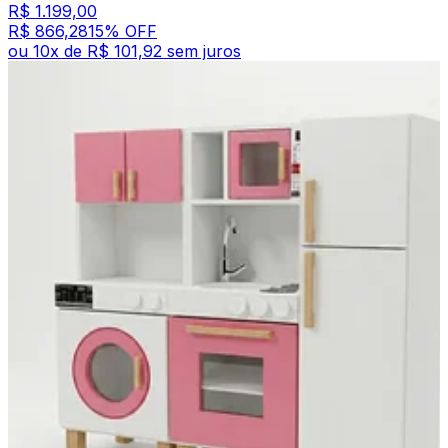
R$ 1.199,00
R$ 866,28
15
% OFF
ou
10
x de
R$ 101,92
sem juros