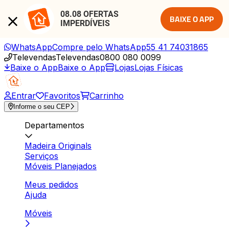
08.08 OFERTAS 
BAIXE O APP
IMPERDÍVEIS
WhatsApp
Compre pelo WhatsApp
55 41 74031865
Televendas
Televendas
0800 080 0099
Baixe o App
Baixe o App
Lojas
Lojas Físicas
Entrar
Favoritos
Carrinho
Informe o seu CEP
Departamentos
Madeira Originals
Serviços
Móveis Planejados
Meus pedidos
Ajuda
Móveis