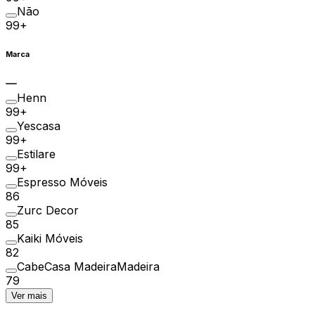
Não
99+
Marca
Henn
99+
Yescasa
99+
Estilare
99+
Espresso Móveis
86
Zurc Decor
85
Kaiki Móveis
82
CabeCasa MadeiraMadeira
79
Ver mais