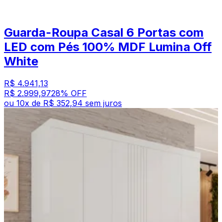
Guarda-Roupa Casal 6 Portas com
LED com Pés 100% MDF Lumina Off
White
R$ 4.941,13
R$ 2.999,97
28
% OFF
ou
10
x de
R$ 352,94
sem juros