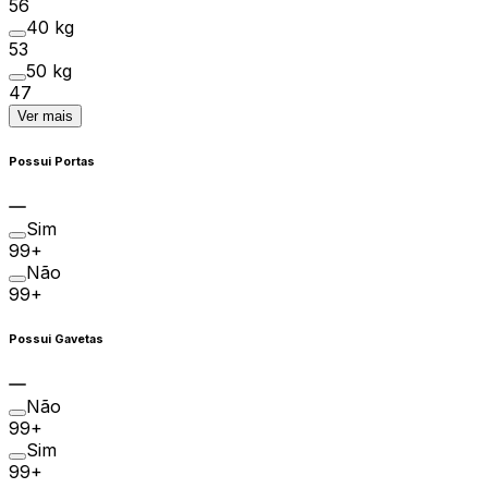
56
40 kg
53
50 kg
47
Ver mais
Possui Portas
Sim
99+
Não
99+
Possui Gavetas
Não
99+
Sim
99+