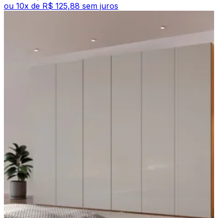
ou
10
x de
R$ 125,88
sem juros