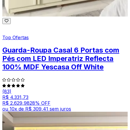
Top Ofertas
Guarda-Roupa Casal 6 Portas com
Pés com LED Imperatriz Reflecta
100% MDF Yescasa Off White
(83)
R$ 4.331,73
R$ 2.629,98
28
% OFF
ou
10
x de
R$ 309,41
sem juros