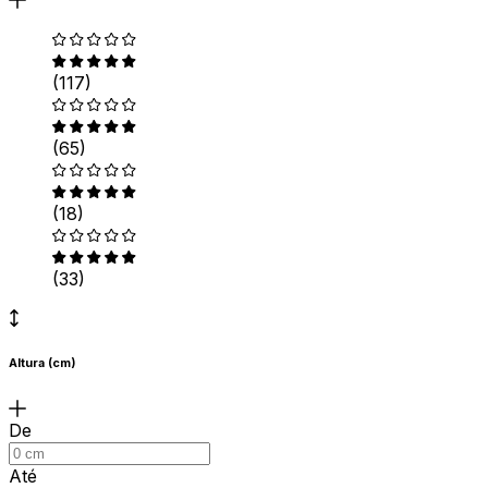
(117)
(65)
(18)
(33)
Altura (cm)
De
Até