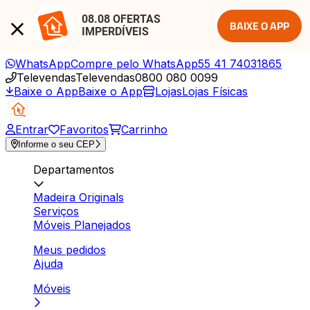
08.08 OFERTAS 
BAIXE O APP
IMPERDÍVEIS
WhatsApp
Compre pelo WhatsApp
55 41 74031865
Televendas
Televendas
0800 080 0099
Baixe o App
Baixe o App
Lojas
Lojas Físicas
Entrar
Favoritos
Carrinho
Informe o seu CEP
Departamentos
Madeira Originals
Serviços
Móveis Planejados
Meus pedidos
Ajuda
Móveis