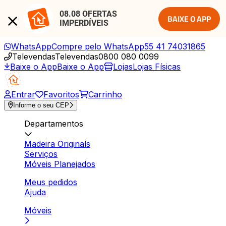
08.08 OFERTAS 
BAIXE O APP
IMPERDÍVEIS
WhatsApp
Compre pelo WhatsApp
55 41 74031865
Televendas
Televendas
0800 080 0099
Baixe o App
Baixe o App
Lojas
Lojas Físicas
Entrar
Favoritos
Carrinho
Informe o seu CEP
Departamentos
Madeira Originals
Serviços
Móveis Planejados
Meus pedidos
Ajuda
Móveis