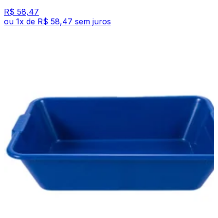
R$ 58,47
ou
1
x de
R$ 58,47
sem juros