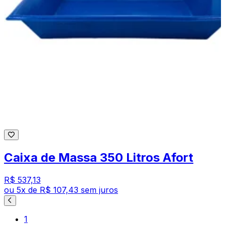
Caixa de Massa 350 Litros Afort
R$ 537,13
ou
5
x de
R$ 107,43
sem juros
1