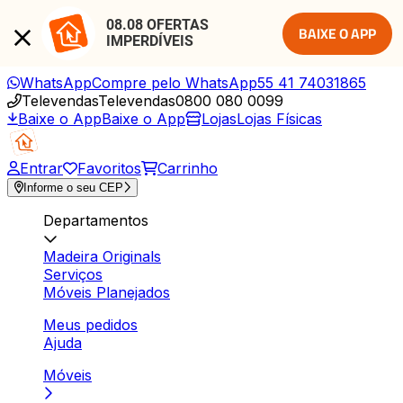
08.08 OFERTAS 
BAIXE O APP
IMPERDÍVEIS
WhatsApp
Compre pelo WhatsApp
55 41 74031865
Televendas
Televendas
0800 080 0099
Baixe o App
Baixe o App
Lojas
Lojas Físicas
Entrar
Favoritos
Carrinho
Informe o seu CEP
Departamentos
Madeira Originals
Serviços
Móveis Planejados
Meus pedidos
Ajuda
Móveis