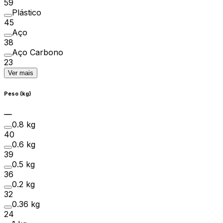
59
Plástico
45
Aço
38
Aço Carbono
23
Ver mais
Peso (kg)
0.8 kg
40
0.6 kg
39
0.5 kg
36
0.2 kg
32
0.36 kg
24