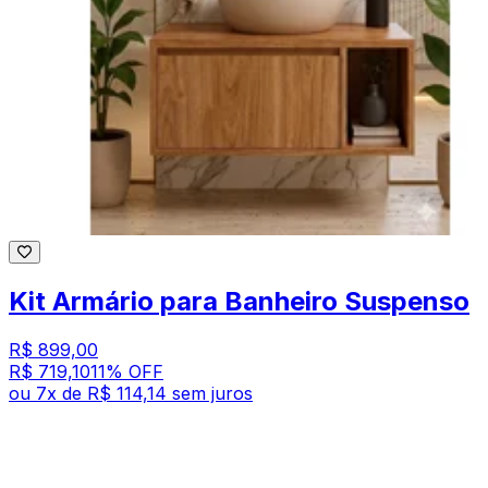
Kit Armário para Banheiro Suspenso
R$ 899,00
R$ 719,10
11
% OFF
ou
7
x de
R$ 114,14
sem juros