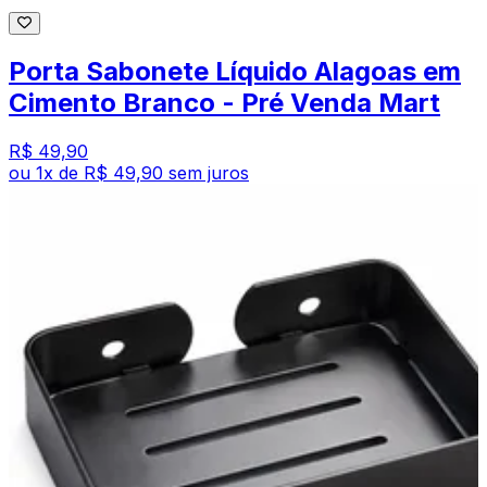
Porta Sabonete Líquido Alagoas em
Cimento Branco - Pré Venda Mart
R$ 49,90
ou
1
x de
R$ 49,90
sem juros