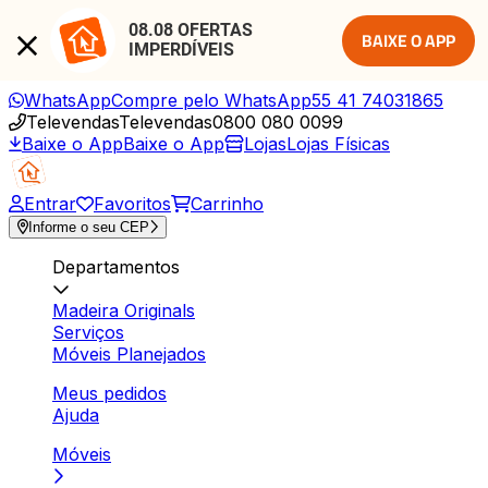
08.08 OFERTAS 
BAIXE O APP
IMPERDÍVEIS
WhatsApp
Compre pelo WhatsApp
55 41 74031865
Televendas
Televendas
0800 080 0099
Baixe o App
Baixe o App
Lojas
Lojas Físicas
Entrar
Favoritos
Carrinho
Informe o seu CEP
Departamentos
Madeira Originals
Serviços
Móveis Planejados
Meus pedidos
Ajuda
Móveis