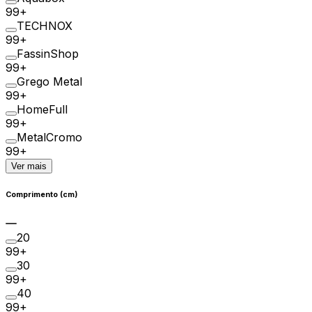
99+
TECHNOX
99+
FassinShop
99+
Grego Metal
99+
HomeFull
99+
MetalCromo
99+
Ver mais
Comprimento (cm)
20
99+
30
99+
40
99+