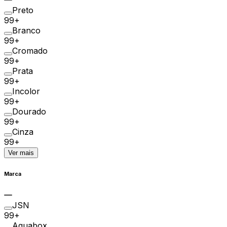
Preto
99+
Branco
99+
Cromado
99+
Prata
99+
Incolor
99+
Dourado
99+
Cinza
99+
Ver mais
Marca
JSN
99+
Aquabox