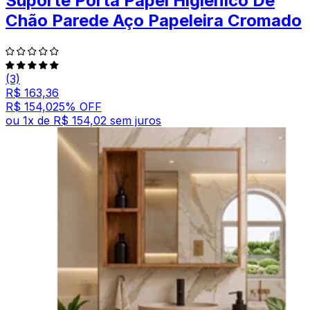
Suporte Porta Papel Higiênico De
Chão Parede Aço Papeleira Cromado
(3)
R$ 163,36
R$ 154,02
5
% OFF
ou
1
x de
R$ 154,02
sem juros