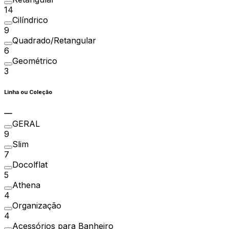
14
Cilíndrico
9
Quadrado/Retangular
6
Geométrico
3
Linha ou Coleção
GERAL
9
Slim
7
Docolflat
5
Athena
4
Organização
4
Acessórios para Banheiro