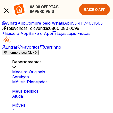
08.08 OFERTAS 
BAIXE O APP
IMPERDÍVEIS
WhatsApp
Compre pelo WhatsApp
55 41 74031865
Televendas
Televendas
0800 080 0099
Baixe o App
Baixe o App
Lojas
Lojas Físicas
Entrar
Favoritos
Carrinho
Informe o seu CEP
Departamentos
Madeira Originals
Serviços
Móveis Planejados
Meus pedidos
Ajuda
Móveis