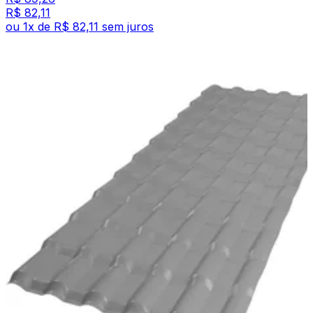
R$ 82,11
ou
1
x de
R$ 82,11
sem juros