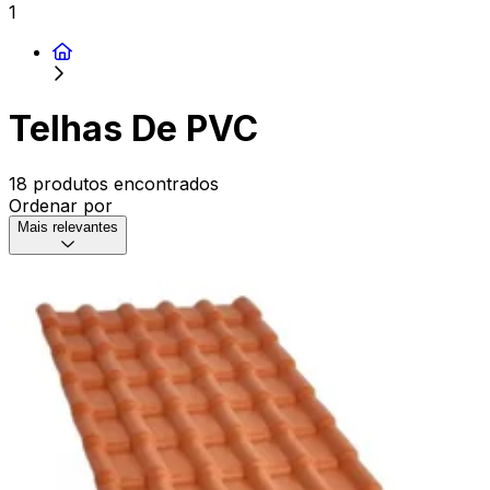
1
Telhas De PVC
18 produtos encontrados
Ordenar por
Mais relevantes