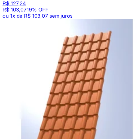
R$ 127,34
R$ 103,07
19
% OFF
ou
1
x de
R$ 103,07
sem juros