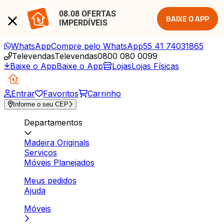
08.08 OFERTAS 
BAIXE O APP
IMPERDÍVEIS
WhatsApp
Compre pelo WhatsApp
55 41 74031865
Televendas
Televendas
0800 080 0099
Baixe o App
Baixe o App
Lojas
Lojas Físicas
Entrar
Favoritos
Carrinho
Informe o seu CEP
Departamentos
Madeira Originals
Serviços
Móveis Planejados
Meus pedidos
Ajuda
Móveis