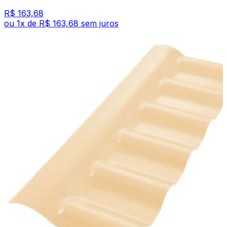
R$ 163,68
ou
1
x de
R$ 163,68
sem juros