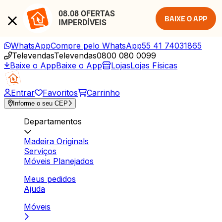
08.08 OFERTAS 
BAIXE O APP
IMPERDÍVEIS
WhatsApp
Compre pelo WhatsApp
55 41 74031865
Televendas
Televendas
0800 080 0099
Baixe o App
Baixe o App
Lojas
Lojas Físicas
Entrar
Favoritos
Carrinho
Informe o seu CEP
Departamentos
Madeira Originals
Serviços
Móveis Planejados
Meus pedidos
Ajuda
Móveis