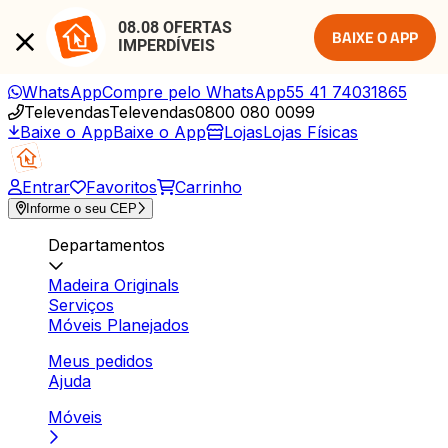
08.08 OFERTAS 
BAIXE O APP
IMPERDÍVEIS
WhatsApp
Compre pelo WhatsApp
55 41 74031865
Televendas
Televendas
0800 080 0099
Baixe o App
Baixe o App
Lojas
Lojas Físicas
Entrar
Favoritos
Carrinho
Informe o seu CEP
Departamentos
Madeira Originals
Serviços
Móveis Planejados
Meus pedidos
Ajuda
Móveis