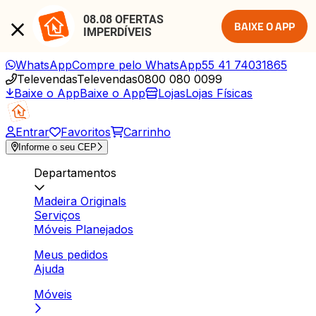
08.08 OFERTAS 
BAIXE O APP
IMPERDÍVEIS
WhatsApp
Compre pelo WhatsApp
55 41 74031865
Televendas
Televendas
0800 080 0099
Baixe o App
Baixe o App
Lojas
Lojas Físicas
Entrar
Favoritos
Carrinho
Informe o seu CEP
Departamentos
Madeira Originals
Serviços
Móveis Planejados
Meus pedidos
Ajuda
Móveis