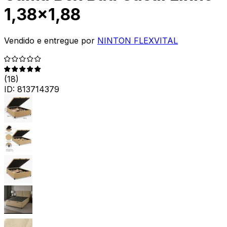
1,38x1,88
Vendido e entregue por
NINTON FLEXVITAL
(
18
)
ID:
813714379