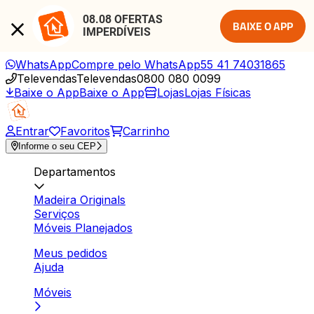
08.08 OFERTAS 
BAIXE O APP
IMPERDÍVEIS
WhatsApp
Compre pelo WhatsApp
55 41 74031865
Televendas
Televendas
0800 080 0099
Baixe o App
Baixe o App
Lojas
Lojas Físicas
Entrar
Favoritos
Carrinho
Informe o seu CEP
Departamentos
Madeira Originals
Serviços
Móveis Planejados
Meus pedidos
Ajuda
Móveis