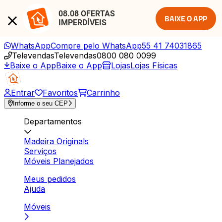
08.08 OFERTAS 
BAIXE O APP
IMPERDÍVEIS
WhatsApp
Compre pelo WhatsApp
55 41 74031865
Televendas
Televendas
0800 080 0099
Baixe o App
Baixe o App
Lojas
Lojas Físicas
Entrar
Favoritos
Carrinho
Informe o seu CEP
Departamentos
Madeira Originals
Serviços
Móveis Planejados
Meus pedidos
Ajuda
Móveis