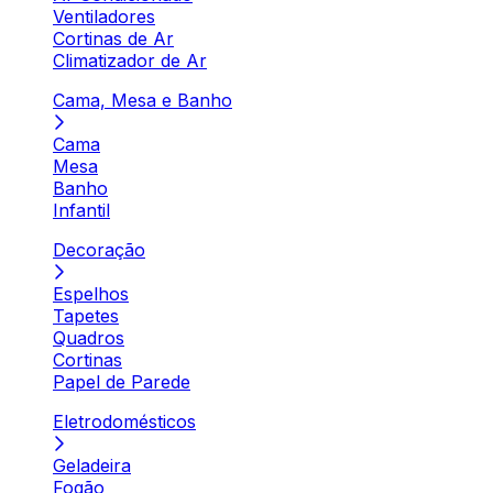
Ventiladores
Cortinas de Ar
Climatizador de Ar
Cama, Mesa e Banho
Cama
Mesa
Banho
Infantil
Decoração
Espelhos
Tapetes
Quadros
Cortinas
Papel de Parede
Eletrodomésticos
Geladeira
Fogão