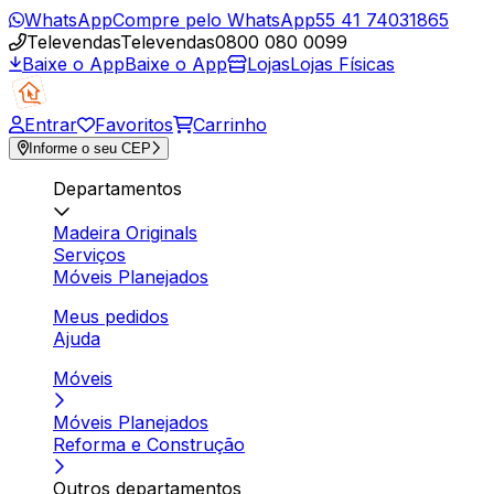
WhatsApp
Compre pelo WhatsApp
55 41 74031865
Televendas
Televendas
0800 080 0099
Baixe o App
Baixe o App
Lojas
Lojas Físicas
Entrar
Favoritos
Carrinho
Informe o seu CEP
Departamentos
Madeira Originals
Serviços
Móveis Planejados
Meus pedidos
Ajuda
Móveis
Móveis Planejados
Reforma e Construção
Outros departamentos