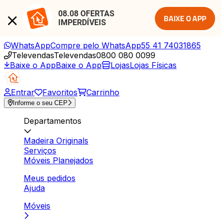
08.08 OFERTAS 
BAIXE O APP
IMPERDÍVEIS
WhatsApp
Compre pelo WhatsApp
55 41 74031865
Televendas
Televendas
0800 080 0099
Baixe o App
Baixe o App
Lojas
Lojas Físicas
Entrar
Favoritos
Carrinho
Informe o seu CEP
Departamentos
Madeira Originals
Serviços
Móveis Planejados
Meus pedidos
Ajuda
Móveis