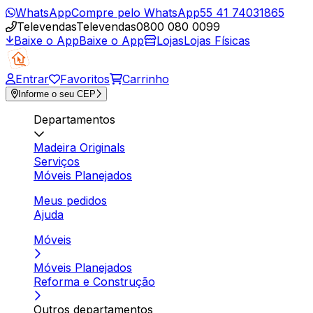
WhatsApp
Compre pelo WhatsApp
55 41 74031865
Televendas
Televendas
0800 080 0099
Baixe o App
Baixe o App
Lojas
Lojas Físicas
Entrar
Favoritos
Carrinho
Informe o seu CEP
Departamentos
Madeira Originals
Serviços
Móveis Planejados
Meus pedidos
Ajuda
Móveis
Móveis Planejados
Reforma e Construção
Outros departamentos