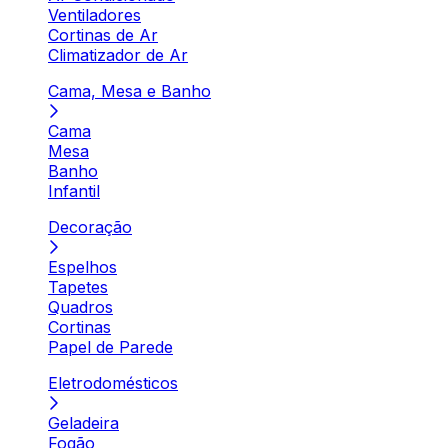
Ventiladores
Cortinas de Ar
Climatizador de Ar
Cama, Mesa e Banho
Cama
Mesa
Banho
Infantil
Decoração
Espelhos
Tapetes
Quadros
Cortinas
Papel de Parede
Eletrodomésticos
Geladeira
Fogão