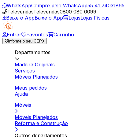
WhatsApp
Compre pelo WhatsApp
55 41 74031865
Televendas
Televendas
0800 080 0099
Baixe o App
Baixe o App
Lojas
Lojas Físicas
Entrar
Favoritos
Carrinho
Informe o seu CEP
Departamentos
Madeira Originals
Serviços
Móveis Planejados
Meus pedidos
Ajuda
Móveis
Móveis Planejados
Reforma e Construção
Outros departamentos