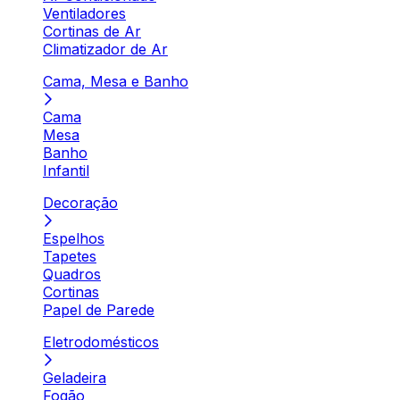
Ventiladores
Cortinas de Ar
Climatizador de Ar
Cama, Mesa e Banho
Cama
Mesa
Banho
Infantil
Decoração
Espelhos
Tapetes
Quadros
Cortinas
Papel de Parede
Eletrodomésticos
Geladeira
Fogão