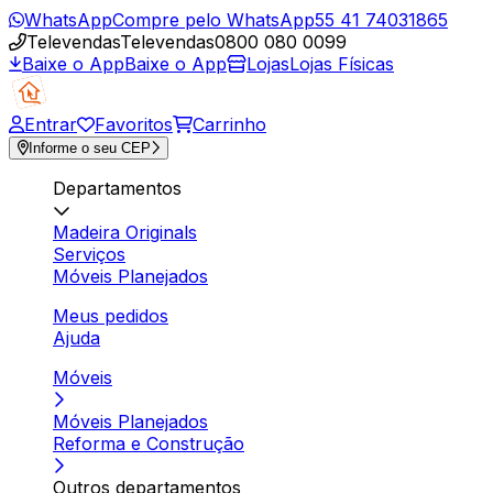
WhatsApp
Compre pelo WhatsApp
55 41 74031865
Televendas
Televendas
0800 080 0099
Baixe o App
Baixe o App
Lojas
Lojas Físicas
Entrar
Favoritos
Carrinho
Informe o seu CEP
Departamentos
Madeira Originals
Serviços
Móveis Planejados
Meus pedidos
Ajuda
Móveis
Móveis Planejados
Reforma e Construção
Outros departamentos