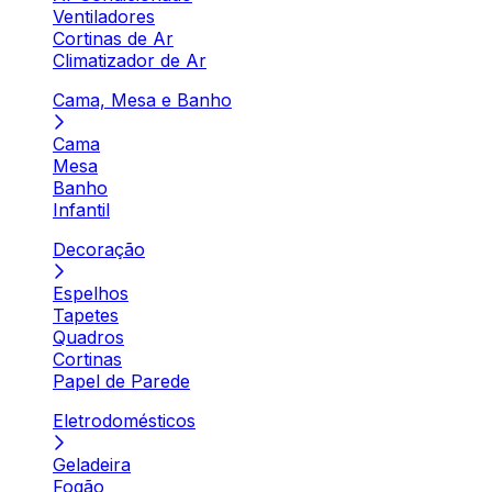
Ventiladores
Cortinas de Ar
Climatizador de Ar
Cama, Mesa e Banho
Cama
Mesa
Banho
Infantil
Decoração
Espelhos
Tapetes
Quadros
Cortinas
Papel de Parede
Eletrodomésticos
Geladeira
Fogão