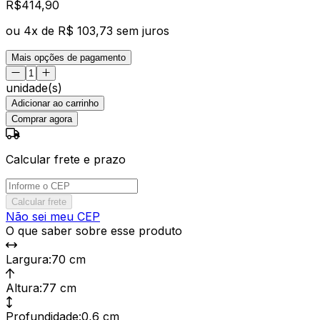
R$
414
,
90
ou
4
x de
R$ 103,73
sem juros
Mais opções de pagamento
unidade(s)
Adicionar ao carrinho
Comprar agora
Calcular frete e prazo
Calcular frete
Não sei meu CEP
O que saber sobre esse produto
Largura
:
70 cm
Altura
:
77 cm
Profundidade
:
0,6 cm