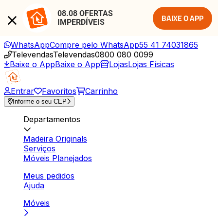
08.08 OFERTAS 
BAIXE O APP
IMPERDÍVEIS
WhatsApp
Compre pelo WhatsApp
55 41 74031865
Televendas
Televendas
0800 080 0099
Baixe o App
Baixe o App
Lojas
Lojas Físicas
Entrar
Favoritos
Carrinho
Informe o seu CEP
Departamentos
Madeira Originals
Serviços
Móveis Planejados
Meus pedidos
Ajuda
Móveis