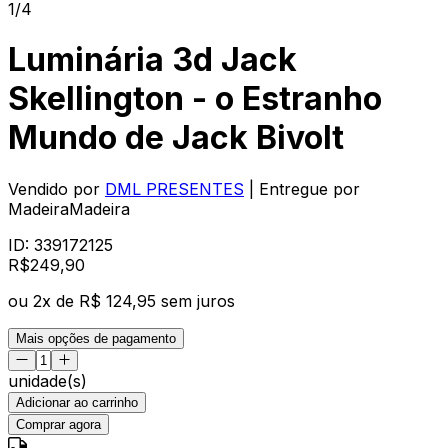
1/4
Luminária 3d Jack
Skellington - o Estranho
Mundo de Jack Bivolt
Vendido por
DML PRESENTES
| Entregue por
MadeiraMadeira
ID:
339172125
R$
249
,
90
ou
2
x de
R$ 124,95
sem juros
Mais opções de pagamento
unidade(s)
Adicionar ao carrinho
Comprar agora