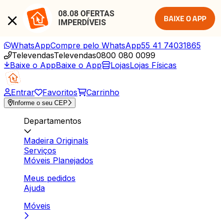
08.08 OFERTAS 
BAIXE O APP
IMPERDÍVEIS
WhatsApp
Compre pelo WhatsApp
55 41 74031865
Televendas
Televendas
0800 080 0099
Baixe o App
Baixe o App
Lojas
Lojas Físicas
Entrar
Favoritos
Carrinho
Informe o seu CEP
Departamentos
Madeira Originals
Serviços
Móveis Planejados
Meus pedidos
Ajuda
Móveis