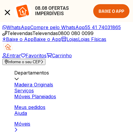
08.08 OFERTAS 
BAIXE O APP
IMPERDÍVEIS
WhatsApp
Compre pelo WhatsApp
55 41 74031865
Televendas
Televendas
0800 080 0099
Baixe o App
Baixe o App
Lojas
Lojas Físicas
Entrar
Favoritos
Carrinho
Informe o seu CEP
Departamentos
Madeira Originals
Serviços
Móveis Planejados
Meus pedidos
Ajuda
Móveis