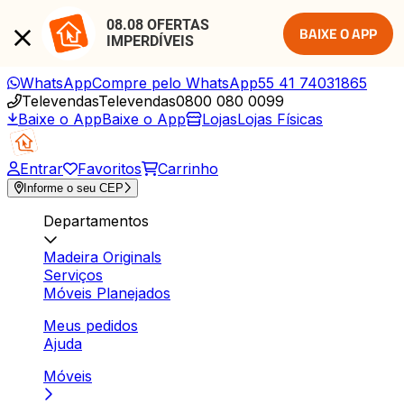
08.08 OFERTAS 
BAIXE O APP
IMPERDÍVEIS
WhatsApp
Compre pelo WhatsApp
55 41 74031865
Televendas
Televendas
0800 080 0099
Baixe o App
Baixe o App
Lojas
Lojas Físicas
Entrar
Favoritos
Carrinho
Informe o seu CEP
Departamentos
Madeira Originals
Serviços
Móveis Planejados
Meus pedidos
Ajuda
Móveis