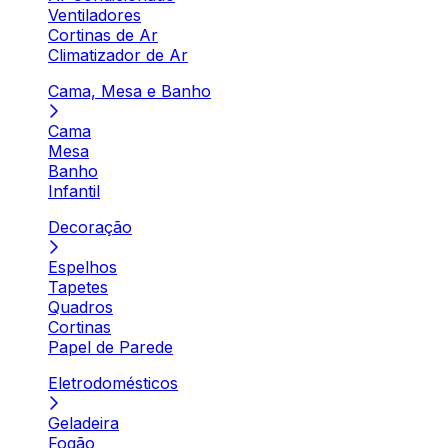
Ventiladores
Cortinas de Ar
Climatizador de Ar
Cama, Mesa e Banho
Cama
Mesa
Banho
Infantil
Decoração
Espelhos
Tapetes
Quadros
Cortinas
Papel de Parede
Eletrodomésticos
Geladeira
Fogão