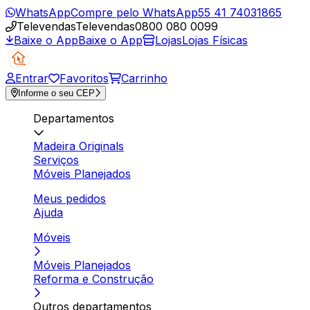
WhatsApp
Compre pelo WhatsApp
55 41 74031865
Televendas
Televendas
0800 080 0099
Baixe o App
Baixe o App
Lojas
Lojas Físicas
Entrar
Favoritos
Carrinho
Informe o seu CEP
Departamentos
Madeira Originals
Serviços
Móveis Planejados
Meus pedidos
Ajuda
Móveis
Móveis Planejados
Reforma e Construção
Outros departamentos