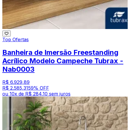
Top Ofertas
Banheira de Imersão Freestanding
Acrílico Modelo Campeche Tubrax -
Nab0003
R$ 6.929,89
R$ 2.585,31
59
% OFF
ou
10
x de
R$ 284,10
sem juros