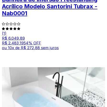
Acrílico Modelo Santorini Tubrax -
Nab0001
(1)
R$ 6.049,89
R$ 2.483,19
54
% OFF
ou
10
x de
R$ 272,88
sem juros