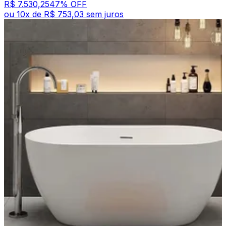
R$ 7.530,25
47
% OFF
ou
10
x de
R$ 753,03
sem juros