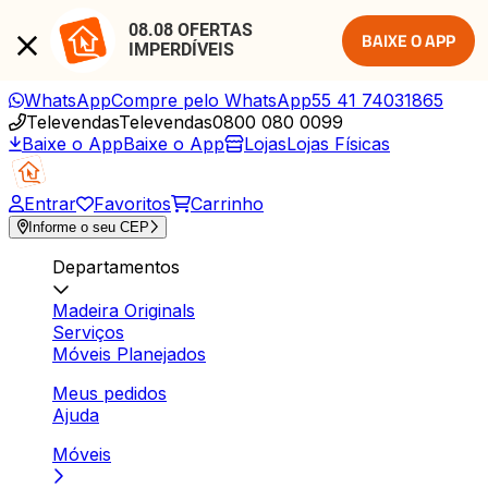
08.08 OFERTAS 
BAIXE O APP
IMPERDÍVEIS
WhatsApp
Compre pelo WhatsApp
55 41 74031865
Televendas
Televendas
0800 080 0099
Baixe o App
Baixe o App
Lojas
Lojas Físicas
Entrar
Favoritos
Carrinho
Informe o seu CEP
Departamentos
Madeira Originals
Serviços
Móveis Planejados
Meus pedidos
Ajuda
Móveis