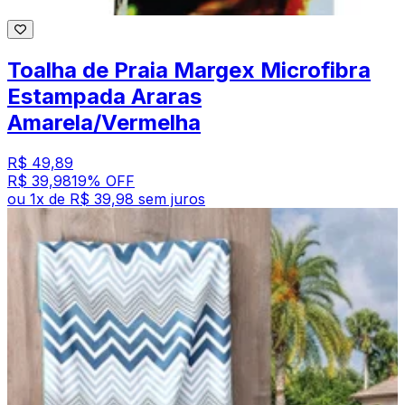
Toalha de Praia Margex Microfibra
Estampada Araras
Amarela/Vermelha
R$ 49,89
R$ 39,98
19
% OFF
ou
1
x de
R$ 39,98
sem juros