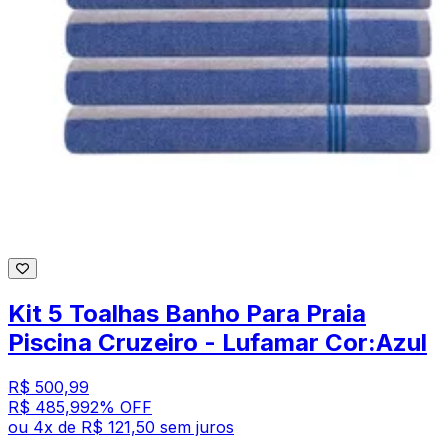
Kit 5 Toalhas Banho Para Praia
Piscina Cruzeiro - Lufamar Cor:Azul
R$ 500,99
R$ 485,99
2
% OFF
ou
4
x de
R$ 121,50
sem juros