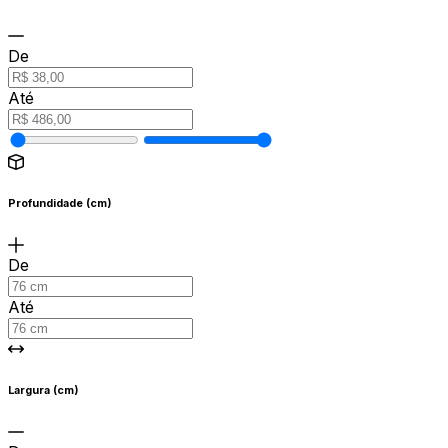
De
Até
Profundidade (cm)
De
Até
Largura (cm)