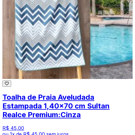
Toalha de Praia Aveludada
Estampada 1,40x70 cm Sultan
Realce Premium:Cinza
R$ 45,00
ou
1
x de
R$ 45,00
sem juros