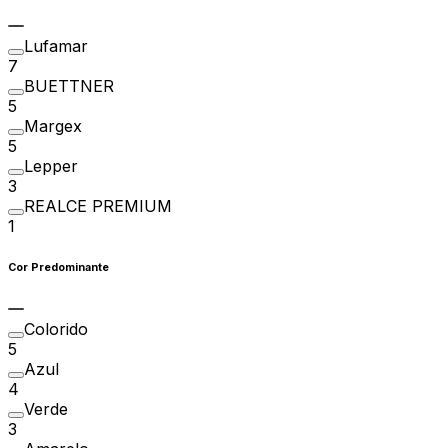
Lufamar
7
BUETTNER
5
Margex
5
Lepper
3
REALCE PREMIUM
1
Cor Predominante
Colorido
5
Azul
4
Verde
3