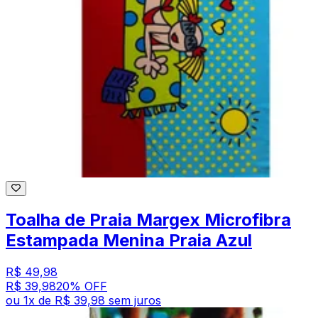
Toalha de Praia Margex Microfibra
Estampada Menina Praia Azul
R$ 49,98
R$ 39,98
20
% OFF
ou
1
x de
R$ 39,98
sem juros