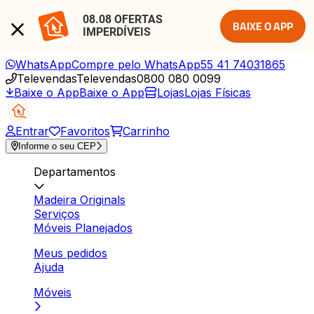
08.08 OFERTAS 
BAIXE O APP
IMPERDÍVEIS
WhatsApp
Compre pelo WhatsApp
55 41 74031865
Televendas
Televendas
0800 080 0099
Baixe o App
Baixe o App
Lojas
Lojas Físicas
Entrar
Favoritos
Carrinho
Informe o seu CEP
Departamentos
Madeira Originals
Serviços
Móveis Planejados
Meus pedidos
Ajuda
Móveis