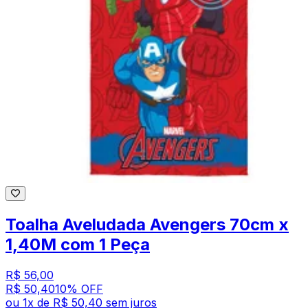
Toalha Aveludada Avengers 70cm x
1,40M com 1 Peça
R$ 56,00
R$ 50,40
10
% OFF
ou
1
x de
R$ 50,40
sem juros