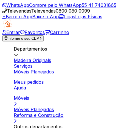
WhatsApp
Compre pelo WhatsApp
55 41 74031865
Televendas
Televendas
0800 080 0099
Baixe o App
Baixe o App
Lojas
Lojas Físicas
Entrar
Favoritos
Carrinho
Informe o seu CEP
Departamentos
Madeira Originals
Serviços
Móveis Planejados
Meus pedidos
Ajuda
Móveis
Móveis Planejados
Reforma e Construção
Outros departamentos