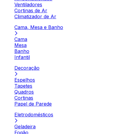
Ventiladores
Cortinas de Ar
Climatizador de Ar
Cama, Mesa e Banho
Cama
Mesa
Banho
Infantil
Decoração
Espelhos
Tapetes
Quadros
Cortinas
Papel de Parede
Eletrodomésticos
Geladeira
Fogão