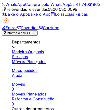
WhatsApp
Compre pelo WhatsApp
55 41 74031865
Televendas
Televendas
0800 080 0099
Baixe o App
Baixe o App
Lojas
Lojas Físicas
Entrar
Favoritos
Carrinho
Informe o seu CEP
Departamentos
Madeira Originals
Serviços
Móveis Planejados
Meus pedidos
Ajuda
Móveis
Móveis Planejados
Reforma e Construção
Outros departamentos