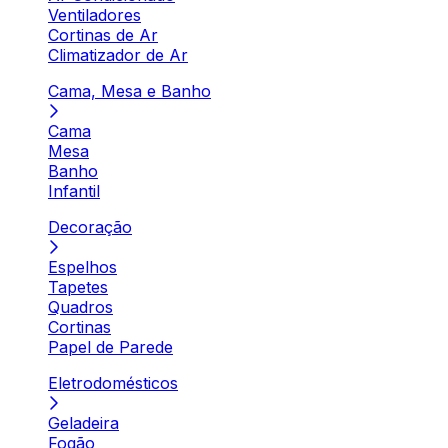
Ventiladores
Cortinas de Ar
Climatizador de Ar
Cama, Mesa e Banho
Cama
Mesa
Banho
Infantil
Decoração
Espelhos
Tapetes
Quadros
Cortinas
Papel de Parede
Eletrodomésticos
Geladeira
Fogão