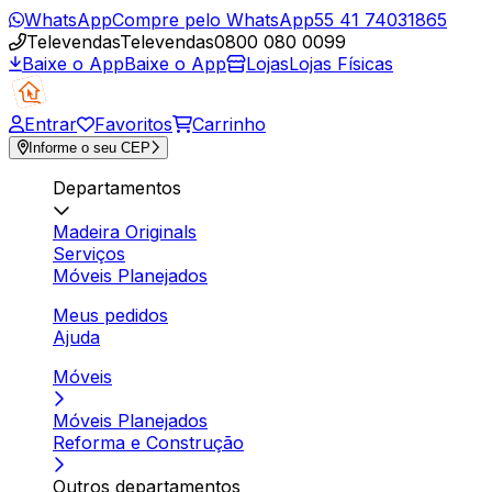
WhatsApp
Compre pelo WhatsApp
55 41 74031865
Televendas
Televendas
0800 080 0099
Baixe o App
Baixe o App
Lojas
Lojas Físicas
Entrar
Favoritos
Carrinho
Informe o seu CEP
Departamentos
Madeira Originals
Serviços
Móveis Planejados
Meus pedidos
Ajuda
Móveis
Móveis Planejados
Reforma e Construção
Outros departamentos