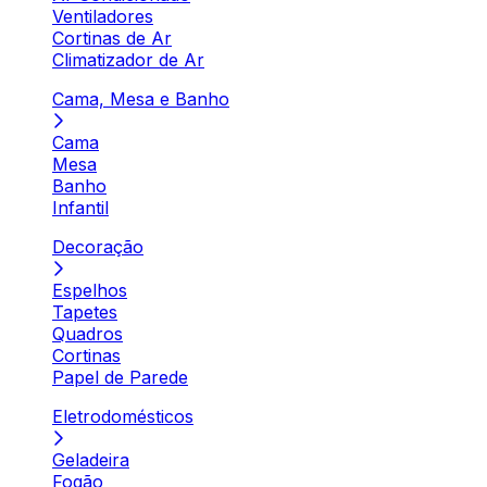
Ventiladores
Cortinas de Ar
Climatizador de Ar
Cama, Mesa e Banho
Cama
Mesa
Banho
Infantil
Decoração
Espelhos
Tapetes
Quadros
Cortinas
Papel de Parede
Eletrodomésticos
Geladeira
Fogão