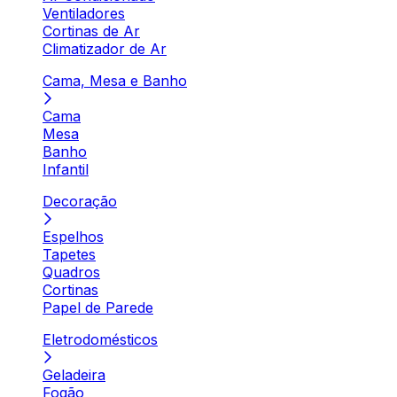
Ventiladores
Cortinas de Ar
Climatizador de Ar
Cama, Mesa e Banho
Cama
Mesa
Banho
Infantil
Decoração
Espelhos
Tapetes
Quadros
Cortinas
Papel de Parede
Eletrodomésticos
Geladeira
Fogão