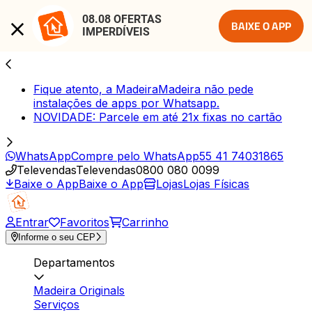
08.08 OFERTAS 
BAIXE O APP
IMPERDÍVEIS
Fique atento, a MadeiraMadeira não pede
instalações de apps por Whatsapp.
NOVIDADE: Parcele em até 21x fixas no cartão
WhatsApp
Compre pelo WhatsApp
55 41 74031865
Televendas
Televendas
0800 080 0099
Baixe o App
Baixe o App
Lojas
Lojas Físicas
Entrar
Favoritos
Carrinho
Informe o seu CEP
Departamentos
Madeira Originals
Serviços