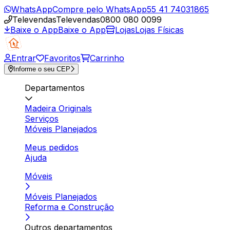
WhatsApp
Compre pelo WhatsApp
55 41 74031865
Televendas
Televendas
0800 080 0099
Baixe o App
Baixe o App
Lojas
Lojas Físicas
Entrar
Favoritos
Carrinho
Informe o seu CEP
Departamentos
Madeira Originals
Serviços
Móveis Planejados
Meus pedidos
Ajuda
Móveis
Móveis Planejados
Reforma e Construção
Outros departamentos