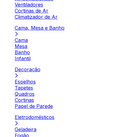
Ventiladores
Cortinas de Ar
Climatizador de Ar
Cama, Mesa e Banho
Cama
Mesa
Banho
Infantil
Decoração
Espelhos
Tapetes
Quadros
Cortinas
Papel de Parede
Eletrodomésticos
Geladeira
Fogão